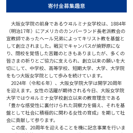
寄付金募集趣意
大阪女学院の前身であるウヰルミナ女学校は、1884年
（明治17年）にアメリカのカンバーランド長老派教会の
宣教師であったヘール兄弟によってキリスト教を基盤と
して創立されました。戦災でキャンパスが焼野原にな
り、閉校を覚悟した苦難のときもありましたが、多くの
皆さまの祈りとご協力に支えられ、創立以来の願いを大
切にして、中学校、高等学校、短期大学、大学、大学院
をもつ大阪女学院として歩みを続けています。
2024年（令和６年）、大阪女学院大学は開学20周年
を迎えます。女性の活躍が期待される今日、大阪女学院
大学ではウヰルミナ女学校創立以来の教育理念である
「豊かな感受性に裏付けられた洞察力を備え、それを基
盤として社会に積極的に関わる女性の育成」を期して社
会に貢献して参ります。
この度、20周年を迎えることを機に記念事業を行いま