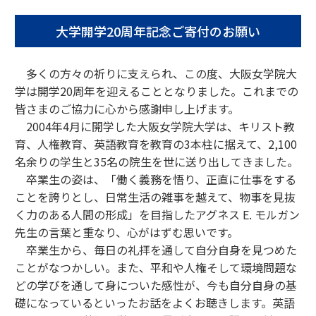
大学開学20周年記念ご寄付のお願い
多くの方々の祈りに支えられ、この度、大阪女学院大
学は開学20周年を迎えることとなりました。これまでの
皆さまのご協力に心から感謝申し上げます。
2004年4月に開学した大阪女学院大学は、キリスト教
育、人権教育、英語教育を教育の3本柱に据えて、2,100
名余りの学生と35名の院生を世に送り出してきました。
卒業生の姿は、「働く義務を悟り、正直に仕事をする
ことを誇りとし、日常生活の雑事を越えて、物事を見抜
く力のある人間の形成」を目指したアグネス E. モルガン
先生の言葉と重なり、心がはずむ思いです。
卒業生から、毎日の礼拝を通して自分自身を見つめた
ことがなつかしい。また、平和や人権そして環境問題な
どの学びを通して身についた感性が、今も自分自身の基
礎になっているといったお話をよくお聴きします。英語