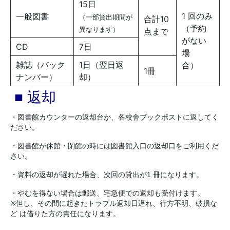
15日
1 回のみ
一般図書
（一部貸出期間が
合計10
（予約
異なります）
点まで
がない
CD
7日
場
雑誌（バック
1日（翌日返
合）
1冊
ナンバー）
却）
■ 返却
・図書館カウンターの返却台か、各校舎ブックポストに返してく
ださい。
・図書館が休館・閉館の時には図書館入口の返却口をご利用くだ
さい。
・資料の返却が遅れた場合、次回の貸出が1 冊になります。
・やむを得ない場合は郵送、宅急便での返却も受付けます。
※但し、その間に起きたトラブル返却日遅れ、行方不明、破損な
ど は借りた方の責任になります。