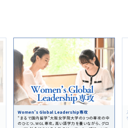
入試のこと、学びのこと、受験生のための情報が盛
中
りだくさん！
ロ