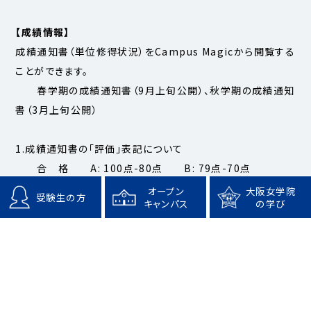
【成績情報】
成績通知書（単位修得状況）をCampus Magicから閲覧する
ことができます。
春学期の成績通知書（9月上旬公開）、秋学期の成績通知
書（3月上旬公開）
1.成績通知書の「評価」表記について
合 格 A: 100点-80点 B: 79点-70点
C:69点-60点 P：Pass
オープン
大阪女学院
受験生の方
キャンパス
の学び
不合格 F:60点未満 評不・試欠: 出席日数不
足、学期末試験欠席、レポート未提出
その他 履: 集中科目などで現時点において評点がで
ていない科目です。該当者には開講後に改めてお知らせしま
す。