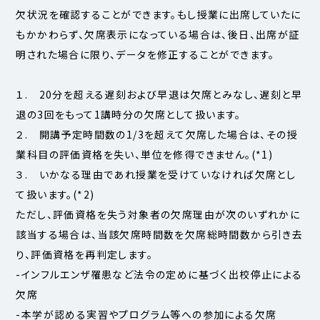
欠状況を確認することができます。もし授業に出席していたに
もかかわらず、欠席表示になっている場合は、後日、出席が証
明された場合に限り、データを修正することができます。
１. 20分を超える遅刻および早退は欠席とみなし、遅刻と早
退の3回をもって1講時分の欠席として扱います。
２. 開講予定時間数の1/3を超えて欠席した場合は、その授
業科目の評価資格を失い、単位を修得できません。(*1)
３. いかなる理由であれ授業を受けていなければ欠席とし
て扱います。(*2)
ただし、評価資格を失う対象者の欠席理由が次のいずれかに
該当する場合は、当該欠席時間数を欠席総時間数から引き去
り、評価資格を再判定します。
-インフルエンザ罹患など法令の定めに基づく出校停止による
欠席
-本学が認める実習やプログラム等への参加による欠席