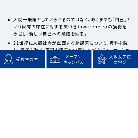
人間一般論としてとらえるのではなく、あくまでも「自己」と
いう固有の存在に対する気づき（awareness）の獲得を
めざし、新しい自己への飛躍を図る。
21世紀に人類社会が直面する諸課題について、資料を読
む、講義を聴く、資料や講義の内容に基づきディスカッショ
オープン
大阪女学院
ンする、その内容に関する自分の考えを文章で表現する、
受験生の方
キャンパス
の学び
という一連の行為を英語で行うことのできる能力を育て
る。
興味・関心のある学問分野についてさらに深く学んでいく
ことのできる知識や研究方法を身につけるとともに、世界
に開かれた視点、異文化を受容する態度を育てる。(論文)
作成能力の向上をめざす。