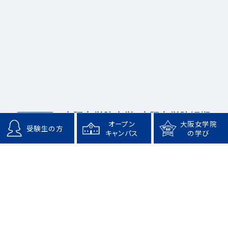
大阪女学院大学・大阪女学院短期
お問合せ先
オープン
大阪女学院
受験生の方
大学 アドミッションセンター
キャンパス
の学び
電話 06-6761-9369
Eメール admi@wilmina.ac.jp