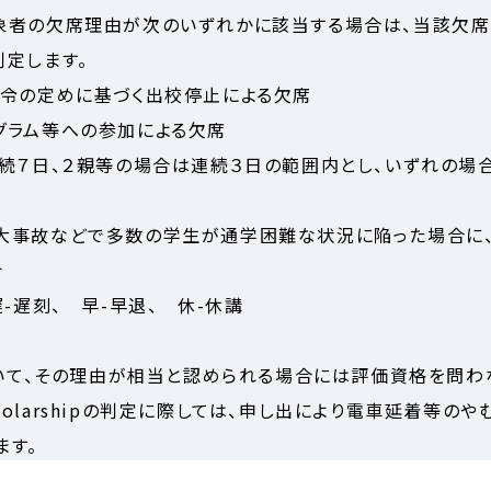
象者の欠席理由が次のいずれかに該当する場合は、当該欠
判定します。
法令の定めに基づく出校停止による欠席
グラム等への参加による欠席
連続７日、２親等の場合は連続３日の範囲内とし、いずれの場
大事故などで多数の学生が通学困難な状況に陥った場合に
合
-遅刻、 早-早退、 休-休講
おいて、その理由が相当と認められる場合には評価資格を問わ
irit Scholarshipの判定に際しては、申し出により電車延着
ます。