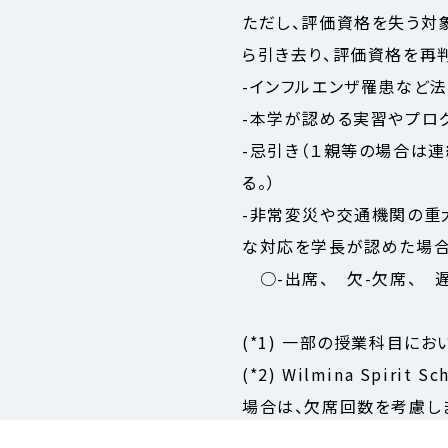
ただし、評価資格を失う対
ら引き去り、評価資格を再
-インフルエンザ罹患など
-本学が認める実習やプロ
-忌引き（１親等の場合は
る。）
-非常変災や交通機関の重
な対応を学長が認めた場
○-出席、 欠-欠席、 遅
(*1) 一部の授業科目に
(*2) Wilmina Sp
場合は、欠席回数を考慮し