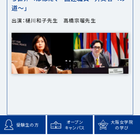
道～」
出演：樋川和子先生 高橋宗瑠先生
オープン
大阪女学院
受験生の方
キャンパス
の学び