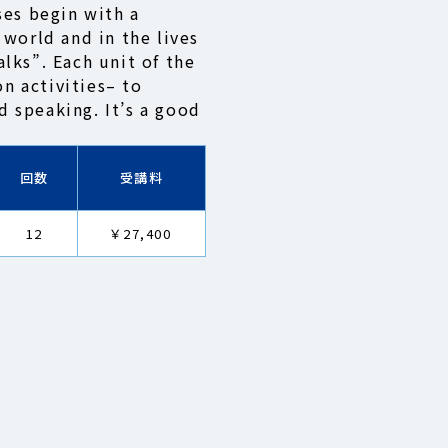
ses begin with a
 world and in the lives
lks”. Each unit of the
n activities– to
 speaking. It’s a good
回数
受講料
12
￥27,400