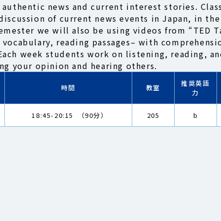
 authentic news and current interest stories. Clas
discussion of current news events in Japan, in the
semester we will also be using videos from “TED Ta
 vocabulary, reading passages– with comprehensio
ach week students work on listening, reading, and
ing your opinion and hearing others.
推奨英語
時間
教室
力
18:45-20:15 （90分）
205
b