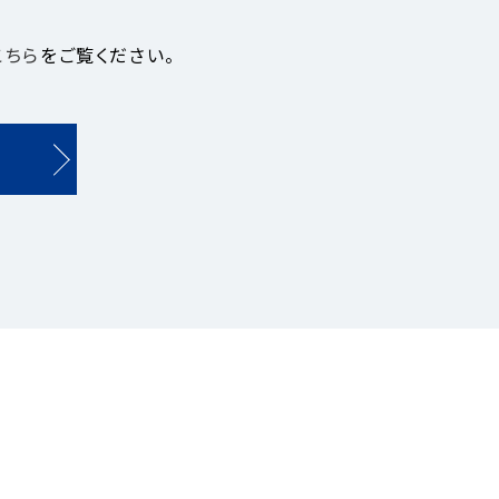
こちら
をご覧ください。
第２回
第３回
第４回
第５