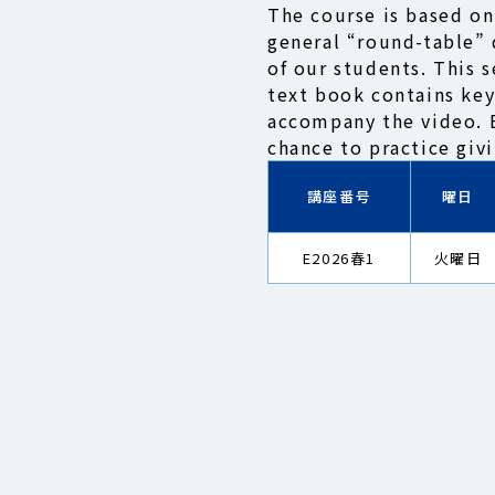
The course is based on
general “round-table” 
of our students. This 
text book contains key
accompany the video. E
chance to practice giv
講座番号
曜日
E2026春1
火曜日