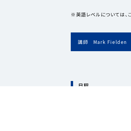
※英語レベルについては、
講師 Mark Fielden
日程
第１回